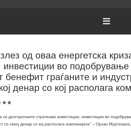
излез од оваа енергетска криз
, инвестиции во подобрување
т бенефит граѓаните и индуст
ој денар со кој располага ко
иза се долгорочните стратешки инвестиции, инвестиции во подобрув
ост со секој денар со кој располага компанијата” – Орхан Муртеза