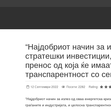
“Најдобриот начин за 
стратешки инвестиции
пренос од која ќе имаа
транспарентност со сек
12 Септември 2022
Посети: 2282
Rating:
“Најдобриот начин за излез од оваа енергетска кр
граѓаните и индустријата, и целосна транспарентн