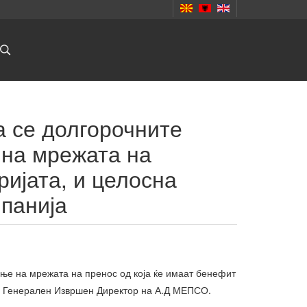
а се долгорочните
 на мрежата на
ријата, и целосна
мпанија
ање на мрежата на пренос од која ќе имаат бенефит
ни, Генерален Извршен Директор на А.Д МЕПСО.