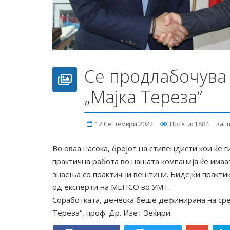
Се продлабочува
„Мајка Тереза“
12 Септември 2022
Посети: 1884
Rati
Во оваа насока, бројот на стипендисти кои ќе
практична работа во нашата компанија ќе имаат
знаења со практични вештини. Бидејќи практик
од експерти на МЕПСО во УМТ.
Соработката, денеска беше дефинирана на сре
Тереза“, проф. Др. Изет Зеќири.