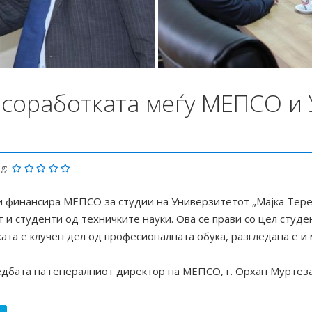
 соработката меѓу МЕПСО и
ng:
 ги финансира МЕПСО за студии на Универзитетот „Мајка Тере
 и студенти од техничките науки. Ова се прави со цел студе
ата е клучен дел од професионалната обука, разгледана е и
дбата на генералниот директор на МЕПСО, г. Орхан Муртеза