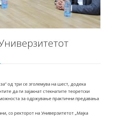
 Универзитетот
за“ од три се зголемува на шест, додека
нтите да ги зајакнат стекнатите теоретски
 можноста за
одржување практични предавања
ни, со ректорот на Универзитетот „Мајка