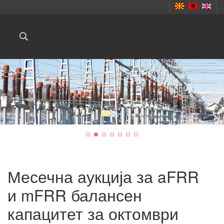
Месечна аукција за aFRR
и mFRR балансен
капацитет за октомври