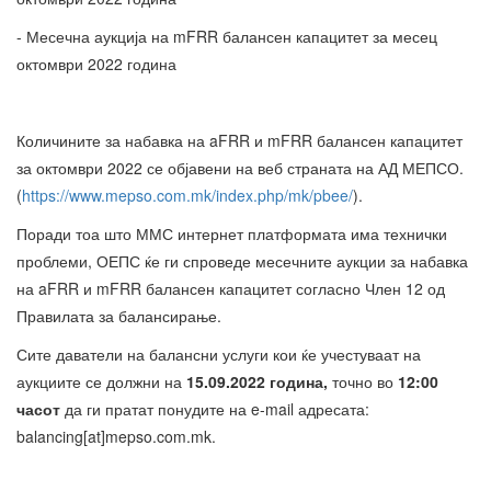
- Месечна аукција на mFRR балансен капацитет за месец
октомври 2022 година
Количините за набавка на aFRR и mFRR балансен капацитет
за октомври 2022 се објавени на веб страната на АД МЕПСО.
(
https://www.mepso.com.mk/index.php/mk/pbee/
).
Поради тоа што ММС интернет платформата има технички
проблеми, ОЕПС ќе ги спроведе месечните аукции за набавка
на aFRR и mFRR балансен капацитет согласно Член 12 од
Правилата за балансирање.
Сите даватели на балансни услуги кои ќе учестуваат на
аукциите се должни на
15.09.2022 година,
точно во
12:00
часот
да ги пратат понудите на e-mail адресата:
balancing[at]mepso.com.mk.