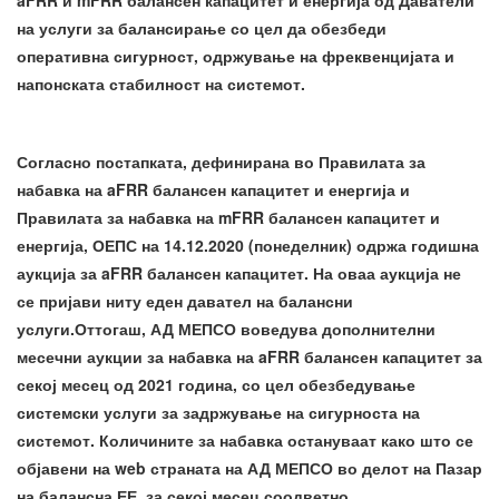
aFRR и mFRR балансен капацитет и енергија од Даватели
на услуги за балансирање со цел да обезбеди
оперативна сигурност, одржување на фреквенцијата и
напонската стабилност на системот.
Согласно постапката, дефинирана во Правилата за
набавка на aFRR балансен капацитет и енергија и
Правилата за набавка на mFRR балансен капацитет и
енергија, ОЕПС на 14.12.2020 (понеделник) одржа годишна
аукција за aFRR балансен капацитет. На оваа аукција не
се пријави ниту еден давател на балансни
услуги.Оттогаш, АД МЕПСО воведува дополнителни
месечни аукции за набавка на aFRR балансен капацитет за
секој месец од 2021 година, со цел обезбедување
системски услуги за задржување на сигурноста на
системот. Количините за набавка остануваат како што се
објавени на web страната на АД МЕПСО во делот на Пазар
на балансна ЕЕ, за секој месец соодветно.