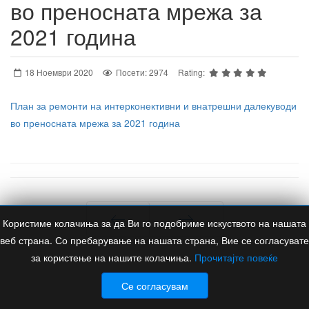
во преносната мрежа за
2021 година
18 Ноември 2020
Посети: 2974
Rating:
План за ремонти на интерконективни и внатрешни далекуводи
во преносната мрежа за 2021 година
Користиме колачиња за да Ви го подобриме искуството на нашата
веб страна. Со пребарување на нашата страна, Вие се согласувате
Пред
Следно
за користење на нашите колачиња.
Прочитајте повеќе
Се согласувам