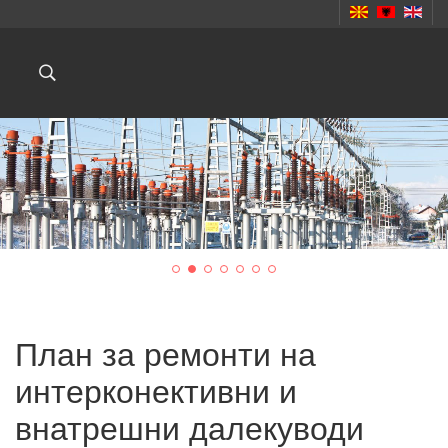
План за ремонти на
интерконективни и
внатрешни далекуводи