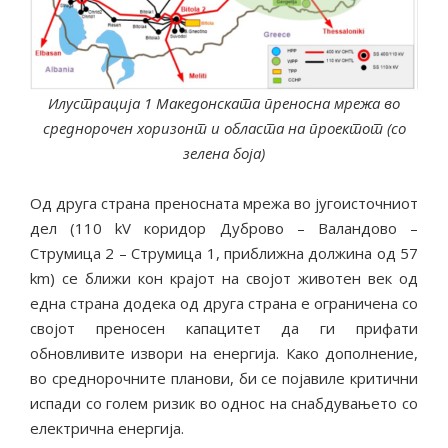
Илустрација 1 Македонската преносна мрежа во
среднорочен хоризонт и областа на проектот (со
зелена боја)
Од друга страна преносната мрежа во југоисточниот
дел (110 kV коридор Дуброво – Валандово –
Струмица 2 – Струмица 1, приближна должина од 57
km) се ближи кон крајот на својот животен век од
една страна додека од друга страна е ограничена со
својот преносен капацитет да ги прифати
обновливите извори на енергија. Како дополнение,
во среднорочните планови, би се појавиле критични
испади со голем ризик во однос на снабдувањето со
електрична енергија.