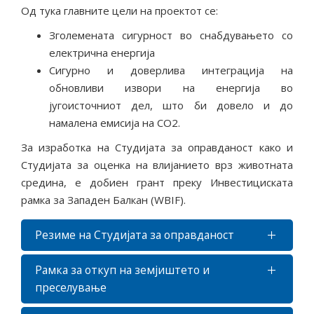
Од тука главните цели на проектот се:
Зголемената сигурност во снабдувањето со
електрична енергија
Сигурно и доверлива интеграција на
обновливи извори на енергија во
југоисточниот дел, што би довело и до
намалена емисија на CO2.
За изработка на Студијата за оправданост како и
Студијата за оценка на влијанието врз животната
средина, е добиен грант преку Инвестициската
рамка за Западен Балкан (WBIF).
Резиме на Студијата за оправданост
Рамка за откуп на земјиштето и
преселување