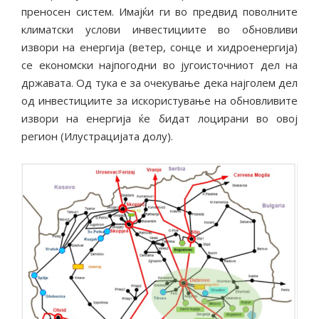
преносен систем. Имајќи ги во предвид поволните
климатски услови инвестициите во обновливи
извори на енергија (ветер, сонце и хидроенергија)
се економски најпогодни во југоисточниот дел на
државата. Од тука е за очекување дека најголем дел
од инвестициите за искористување на обновливите
извори на енергија ќе бидат лоцирани во овој
регион (Илустрацијата долу).