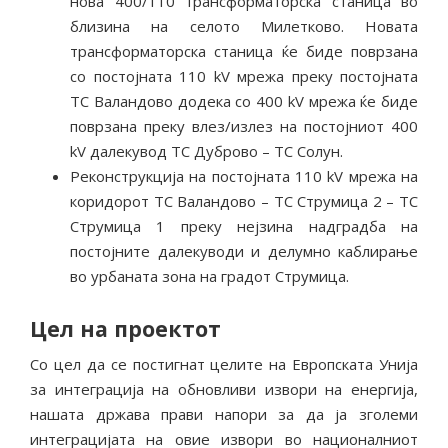
нова 400/110 трансформаторска станица во
близина на селото Милетково. Новата
трансформаторска станица ќе биде поврзана
со постојната 110 kV мрежа преку постојната
ТС Валандово додека со 400 kV мрежа ќе биде
поврзана преку влез/излез на постојниот 400
kV далекувод ТС Дуброво – ТС Солун.
Реконструкција на постојната 110 kV мрежа на
коридорот ТС Валандово – ТС Струмица 2 – ТС
Струмица 1 преку нејзина надградба на
постојните далекуводи и делумно каблирање
во урбаната зона на градот Струмица.
Цел на проектот
Со цел да се постигнат целите на Европската Унија
за интеграција на обновливи извори на енергија,
нашата држава прави напори за да ја зголеми
интеграцијата на овие извори во националниот