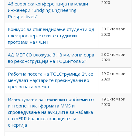
2020
46 европска конференција на млади
инженери "Bridging Engineering
Perspectives"
Конкурс за стипендирање студенти од
30 Октомври
2020
електроенергетските студиски
програми на ФЕИТ
АД МЕПСО вложува 3,18 милиони евра
28 Октомври
2020
во реконструкција на ТС „Битола 2“
Работна посета на ТС „Струмица 2“, се
19 Октомври
2020
менуваат најстарите прекинувачи во
преносната мрежа
Известување за технички проблеми со
19 Октомври
2020
интернет платформата ММS и
спроведување на аукциите за набавка
на mFRR балансен капацитет и
енергија