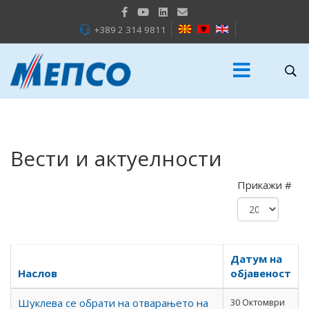
+389 2 314 9811
Вести и актуелности
Прикажи #
Датум на
Наслов
објавеност
Шуклева се обрати на отварањето на
30 Октомври