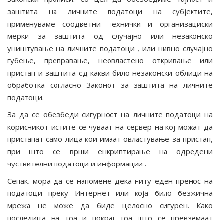
заштита на личните податоци на субјектите,
применуваме соодветни технички и организациски
мерки за заштита од случајно или незаконско
уништување на личните податоци , или нивно случајно
губење, преправање, неовластено откривање или
пристап и заштита од какви било незаконски облици на
обработка согласно Законот за заштита на личните
податоци.
За да се обезбеди сигурност на личните податоци на
корисникот истите се чуваат на сервер на кој можат да
пристапат само лица кои имаат овластување за пристап,
при што се врши енкриптирање на одредени
чуствителни податоци и информации .
Сепак, мора да се напомене дека ниту еден пренос на
податоци преку Интернет или која било безжична
мрежа не може да биде целосно сигурен. Како
последица на тоа и покрај тоа што се превземаат