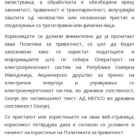
овластувања, а обработката е обезбедена преку
законитост, правичност и транспарентност, вклучувајќи
заштита од неовластен или незаконски пристап и
споделување со трети правни или физички лица.
Корисниците се должни внимателно да ја прочитаат
оваа Политика за приватност, со цел да бидат
запознаени како се користат податоците и
информациите што ги собира Операторот на
електропреносниот систем на Република Северна
Македонија, Акционерско друштво за пренос на
електрична енергија и управување со
електроенергетскиот систем, во државна сопственост,
Скопје (во натамошниот текст: АД МЕПСО во државна
сопственост Скопје) .
Со пристапот или користењето на оваа веб-страница,
корисникот потврдува дека е согласен со условите и
начинот на користење на Политиката за приватност.