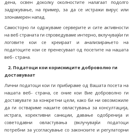
дена, освен доколку околностите налагаат подолго
задржување, на пример, за да се истражи вирус или
злонамерен напад.
Самостојно ги одржуваме серверите и сите активности
на веб страната ги спроведуваме интерно, вклучувајќи ги
логовите кои се креираат и анализирањето на
податоците кои се пренесуваат од посетите на нашата
веб- страна.
2. Податоци кои корисниците доброволно ги
доставуваат
Лични податоци кои ги прибираме од Вашата посета на
нашата веб- страна, се оние кои Вие доброволно ги
доставувате за конкретни цели, како би ни овозможиле
да ги оствариме нашите овластувања за консултација,
истрага, корективни санкции, давање одобренија и
советодавни овластувања (вклучувајќи податоци
потребни за усогласување со законските и регулаторни