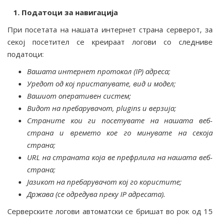
1. Податоци за навигација
При посетата на нашата интернет страна серверот, за
секој посетител се креираат логови со следниве
податоци:
Вашата интернет протокол (IP) адреса;
Уредот од кој пристапувате, вид и модел;
Вашиот оперативен систем;
Видот на пребарувачот, plugins и верзија;
Страните кои ги посетувате на нашата веб-
страна и времето кое го минувате
на секоја
страна;
URL на страната која ве префрлила на нашата веб-
страна;
Јазикот на пребарувачот кој го користите;
Држава (се одредува преку IP адресата).
Серверските логови автоматски се бришат во рок од 15