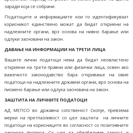
заради која се собрани.
Податоците и информациите кои го идентификуваат
корисникот единствено можат да бидат откриени на
надлежните органи, врз основа на нивно барање или
одлуки засновани на закон.
ДАВАЊЕ НА ИНФОРМАЦИИ НА ТРЕТИ ЛИЦА
Вашите лични податоци нема да бидат неовластено
откриени на трети правни или физички лица, освен ако
важечкото законодавство бара откривање на овие
податоци на надлежните државни органи, врз основа на
писмено барање или одлука заснована на закон.
ЗАШТИТА НА ЛИЧНИТЕ ПОДАТОЦИ
АД МЕПСО во државна сопственост Скопје, превзема
мерки на претпазливост со цел заштита на личните
податоци на корисниците во согласност со позитивните
законски прописи. Со цел да обезбедиме тајност и