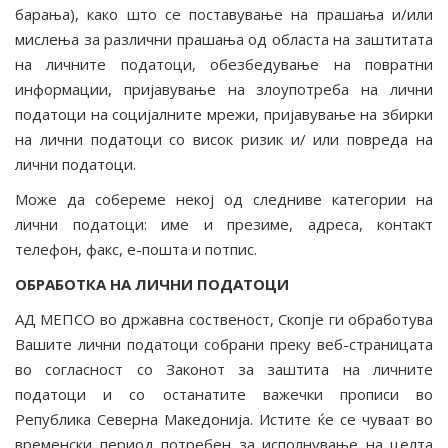
барања), како што се поставување на прашања и/или
мислења за различни прашања од областа на заштитата
на личните податоци, обезбедување на повратни
информации, пријавување на злоупотреба на лични
податоци на социјалните мрежи, пријавување на збирки
на лични податоци со висок ризик и/ или повреда на
лични податоци.
Може да собереме некој од следниве категории на
лични податоци: име и презиме, адреса, контакт
телефон, факс, е-пошта и потпис.
ОБРАБОТКА НА ЛИЧНИ ПОДАТОЦИ
АД МЕПСО во државна соственост, Скопје ги обработува
Вашите лични податоци собрани преку веб-страницата
во согласност со Законот за заштита на личните
податоци и со останатите важечки прописи во
Република Северна Македонија. Истите ќе се чуваат во
временски период потребен за исполнување на целта