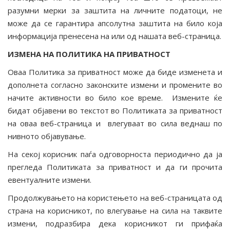
разумни мерки за заштита на личните податоци, не
може да се гарантира апсолутна заштита на било која
информација пренесена на или од нашата веб-страница.
ИЗМЕНА НА ПОЛИТИКА НА ПРИВАТНОСТ
Оваа Политика за приватност може да биде изменета и
дополнета согласно законските измени и промените во
начите активности во било кое време. Измените ќе
бидат објавени во текстот во Политиката за приватност
на оваа веб-страница и влегуваат во сила веднаш по
нивното објавување.
На секој корисник паѓа одговорноста периодично да ја
прегледа Политиката за приватност и да ги прочита
евентуалните измени.
Продолжувањето на користењето на веб-страницата од
страна на корисникот, по влегување на сила на таквите
измени, подразбира дека корисникот ги прифаќа