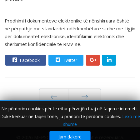
Prodhimi i dokumenteve elektronike të nënshkruara është
në përputhje me standardet ndërkombëtare si dhe me Ligjin
për dokumentet elektronike, identifikimin elektronik dhe
shërbimet konfidenciale të RMV-së.
Facebook
Twitter
Ne përdorim cookies për të rritur përvojën tuaj në faqen e internetit.
Para
Tjetra
Duke kërkuar në faqen tonë, ju pranoni të përdorni cookies.
Lexo më
shumë
Jam dakord
© 2026 MEPSO. Të gjitha të drejtat e rezervuara.