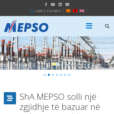
+389 2 314 9811
ShA MEPSO solli një
zgjidhje të bazuar në