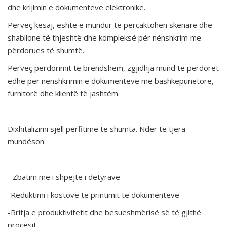
dhe krijimin e dokumenteve elektronike.
Përveç kësaj, është e mundur të përcaktohen skenarë dhe
shabllone të thjeshtë dhe kompleksë për nënshkrim me
përdorues të shumtë.
Përveç përdorimit të brendshëm, zgjidhja mund të përdoret
edhe për nënshkrimin e dokumenteve me bashkëpunëtorë,
furnitorë dhe klientë të jashtëm.
Dixhitalizimi sjell përfitime të shumta. Ndër të tjera
mundëson:
- Zbatim më i shpejtë i detyrave
-Reduktimi i kostove të printimit të dokumenteve
-Rritja e produktivitetit dhe besueshmërisë së të gjithë
procesit