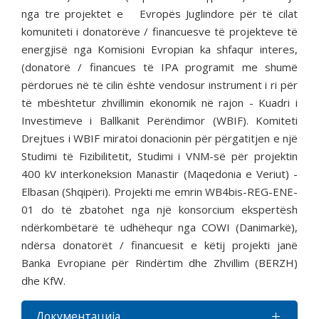
nga tre projektet e Evropës Juglindore për të cilat
komuniteti i donatorëve / financuesve të projekteve të
energjisë nga Komisioni Evropian ka shfaqur interes,
(donatorë / financues të IPA programit me shumë
përdorues në të cilin është vendosur instrument i ri për
të mbështetur zhvillimin ekonomik në rajon - Kuadri i
Investimeve i Ballkanit Perëndimor (WBIF). Komiteti
Drejtues i WBIF miratoi donacionin për përgatitjen e një
Studimi të Fizibilitetit, Studimi i VNM-së për projektin
400 kV interkoneksion Manastir (Maqedonia e Veriut) -
Elbasan (Shqipëri). Projekti me emrin WB4bis-REG-ENE-
01 do të zbatohet nga një konsorcium ekspertësh
ndërkombëtarë të udhëhequr nga COWI (Danimarkë),
ndërsa donatorët / financuesit e këtij projekti janë
Banka Evropiane për Rindërtim dhe Zhvillim (BERZH)
dhe KfW.
Документација