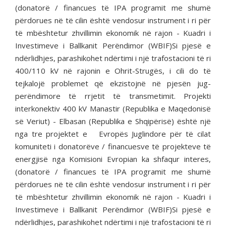
(donatorë / financues të IPA programit me shumë
përdorues në të cilin është vendosur instrument i ri për
të mbështetur zhvillimin ekonomik në rajon - Kuadri i
Investimeve i Ballkanit Perëndimor (WBIF)Si pjesë e
ndërlidhjes, parashikohet ndërtimi i një trafostacioni të ri
400/110 kV në rajonin e Ohrit-Strugës, i cili do të
tejkalojë problemet që ekzistojnë në pjesën jug-
perëndimore të rrjetit të transmetimit. Projekti
interkonektiv 400 kV Manastir (Republika e Maqedonisë
së Veriut) - Elbasan (Republika e Shqipërisë) është një
nga tre projektet e Evropës Juglindore për të cilat
komuniteti i donatorëve / financuesve të projekteve të
energjisë nga Komisioni Evropian ka shfaqur interes,
(donatorë / financues të IPA programit me shumë
përdorues në të cilin është vendosur instrument i ri për
të mbështetur zhvillimin ekonomik në rajon - Kuadri i
Investimeve i Ballkanit Perëndimor (WBIF)Si pjesë e
ndërlidhjes, parashikohet ndërtimi i një trafostacioni të ri