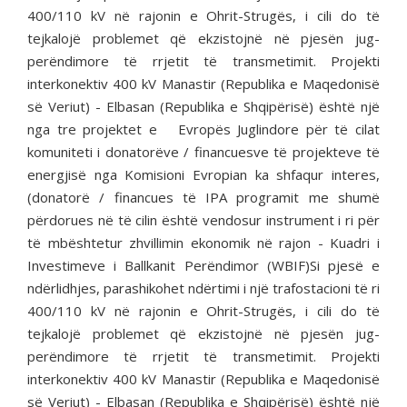
400/110 kV në rajonin e Ohrit-Strugës, i cili do të
tejkalojë problemet që ekzistojnë në pjesën jug-
perëndimore të rrjetit të transmetimit. Projekti
interkonektiv 400 kV Manastir (Republika e Maqedonisë
së Veriut) - Elbasan (Republika e Shqipërisë) është një
nga tre projektet e Evropës Juglindore për të cilat
komuniteti i donatorëve / financuesve të projekteve të
energjisë nga Komisioni Evropian ka shfaqur interes,
(donatorë / financues të IPA programit me shumë
përdorues në të cilin është vendosur instrument i ri për
të mbështetur zhvillimin ekonomik në rajon - Kuadri i
Investimeve i Ballkanit Perëndimor (WBIF)Si pjesë e
ndërlidhjes, parashikohet ndërtimi i një trafostacioni të ri
400/110 kV në rajonin e Ohrit-Strugës, i cili do të
tejkalojë problemet që ekzistojnë në pjesën jug-
perëndimore të rrjetit të transmetimit. Projekti
interkonektiv 400 kV Manastir (Republika e Maqedonisë
së Veriut) - Elbasan (Republika e Shqipërisë) është një