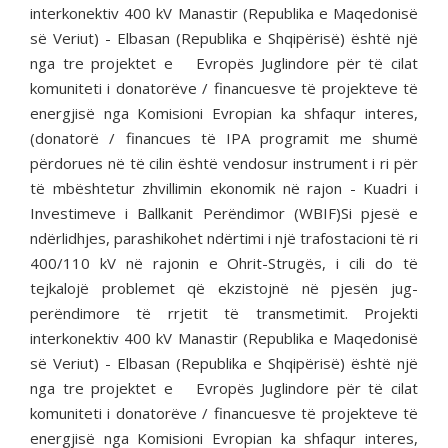
interkonektiv 400 kV Manastir (Republika e Maqedonisë
së Veriut) - Elbasan (Republika e Shqipërisë) është një
nga tre projektet e Evropës Juglindore për të cilat
komuniteti i donatorëve / financuesve të projekteve të
energjisë nga Komisioni Evropian ka shfaqur interes,
(donatorë / financues të IPA programit me shumë
përdorues në të cilin është vendosur instrument i ri për
të mbështetur zhvillimin ekonomik në rajon - Kuadri i
Investimeve i Ballkanit Perëndimor (WBIF)Si pjesë e
ndërlidhjes, parashikohet ndërtimi i një trafostacioni të ri
400/110 kV në rajonin e Ohrit-Strugës, i cili do të
tejkalojë problemet që ekzistojnë në pjesën jug-
perëndimore të rrjetit të transmetimit. Projekti
interkonektiv 400 kV Manastir (Republika e Maqedonisë
së Veriut) - Elbasan (Republika e Shqipërisë) është një
nga tre projektet e Evropës Juglindore për të cilat
komuniteti i donatorëve / financuesve të projekteve të
energjisë nga Komisioni Evropian ka shfaqur interes,